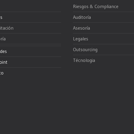
Riesgos & Compliance
os
Auditoría
itación
Asesoría
ría
Legales
Outsourcing
des
Técnologia
oint
to