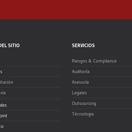
EL SITIO
SERVICIOS
Riesgos & Compliance
os
Auditoría
itación
Asesoría
ría
Legales
Outsourcing
des
Técnologia
oint
to